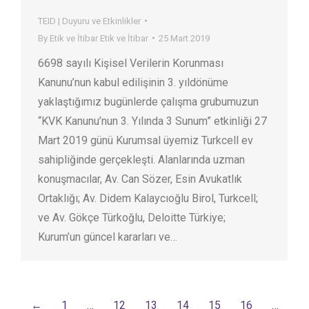
TEID | Duyuru ve Etkinlikler
By
Etik ve İtibar Etik ve İtibar
25 Mart 2019
6698 sayılı Kişisel Verilerin Korunması
Kanunu’nun kabul edilişinin 3. yıldönüme
yaklaştığımız bugünlerde çalışma grubumuzun
“KVK Kanunu’nun 3. Yılında 3 Sunum” etkinliği 27
Mart 2019 günü Kurumsal üyemiz Turkcell ev
sahipliğinde gerçekleşti. Alanlarında uzman
konuşmacılar, Av. Can Sözer, Esin Avukatlık
Ortaklığı; Av. Didem Kalaycıoğlu Birol, Turkcell;
ve Av. Gökçe Türkoğlu, Deloitte Türkiye;
Kurum’un güncel kararları ve…
←
1
…
12
13
14
15
16
…