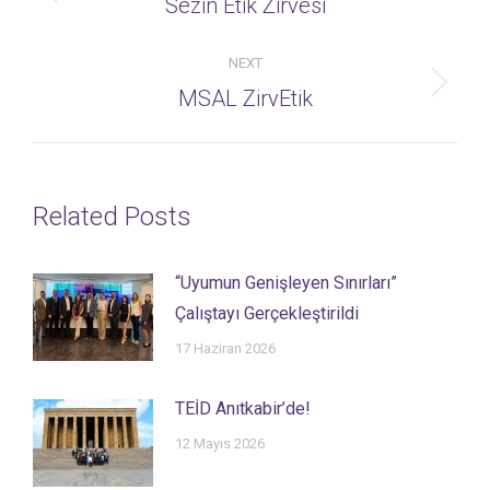
Previous
Sezin Etik Zirvesi
post:
NEXT
Next
MSAL ZirvEtik
post:
Related Posts
“Uyumun Genişleyen Sınırları”
Çalıştayı Gerçekleştirildi
17 Haziran 2026
TEİD Anıtkabir’de!
12 Mayıs 2026