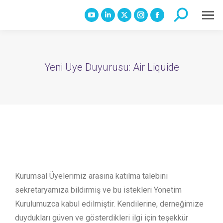
Search:
YouTube
Linkedin
X
Instagram
Facebook
page
page
page
page
page
opens
opens
opens
opens
opens
in
in
in
in
in
Yeni Üye Duyurusu: Air Liquide
new
new
new
new
new
window
window
window
window
window
Kurumsal Üyelerimiz arasına katılma talebini
sekretaryamıza bildirmiş ve bu istekleri Yönetim
Kurulumuzca kabul edilmiştir. Kendilerine, derneğimize
duydukları güven ve gösterdikleri ilgi için teşekkür