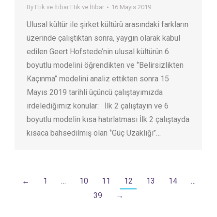
By
Etik ve İtibar Etik ve İtibar
16 Mayıs 2019
Ulusal kültür ile şirket kültürü arasındaki farkların
üzerinde çalıştıktan sonra, yaygın olarak kabul
edilen Geert Hofstede’nin ulusal kültürün 6
boyutlu modelini öğrendikten ve ‘’Belirsizlikten
Kaçınma’’ modelini analiz ettikten sonra 15
Mayıs 2019 tarihli üçüncü çalıştayımızda
irdelediğimiz konular: İlk 2 çalıştayın ve 6
boyutlu modelin kısa hatırlatması İlk 2 çalıştayda
kısaca bahsedilmiş olan ‘’Güç Uzaklığı’’…
←
1
…
10
11
12
13
14
…
39
→