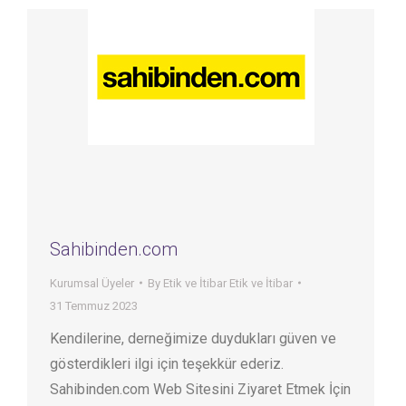
Sahibinden.com
Kurumsal Üyeler
By
Etik ve İtibar Etik ve İtibar
31 Temmuz 2023
Kendilerine, derneğimize duydukları güven ve
gösterdikleri ilgi için teşekkür ederiz.
Sahibinden.com Web Sitesini Ziyaret Etmek İçin