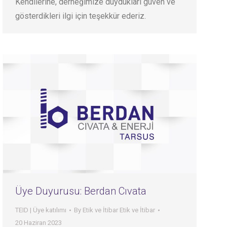
Kendilerine, derneğimize duydukları güven ve
gösterdikleri ilgi için teşekkür ederiz.
Üye Duyurusu: Berdan Cıvata
TEID | Üye katılımı
By
Etik ve İtibar Etik ve İtibar
20 Haziran 2023