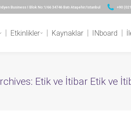
yen Business I Blok No:1/66 34746 Batı Ataşehir/Istanbul
+90 (021
Etkinlikler
Kaynaklar
INboard
İ
rchives:
Etik ve İtibar Etik ve İt