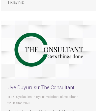
Tıklayınız.
Üye Duyurusu: The Consultant
TEID | Üye katılımı
By
Etik ve İtibar Etik ve İtibar
22 Haziran 2023