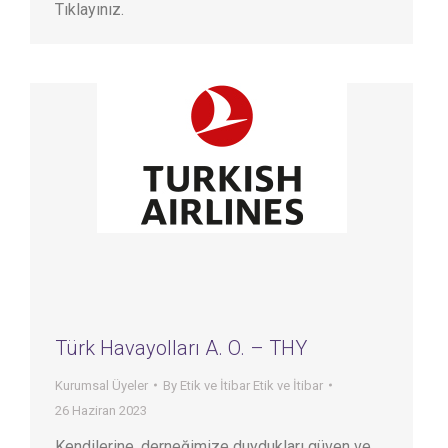
Tıklayınız.
Türk Havayolları A. O. – THY
Kurumsal Üyeler
By
Etik ve İtibar Etik ve İtibar
26 Haziran 2023
Kendilerine, derneğimize duydukları güven ve