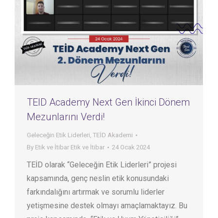
TEID Academy Next Gen İkinci Dönem
Mezunlarını Verdi!
Geleceğin Etik Liderleri
,
TEİD Akademi
By
Etik ve İtibar Etik ve İtibar
24 Ocak 2024
TEİD olarak “Geleceğin Etik Liderleri” projesi
kapsamında, genç neslin etik konusundaki
farkındalığını artırmak ve sorumlu liderler
yetişmesine destek olmayı amaçlamaktayız. Bu