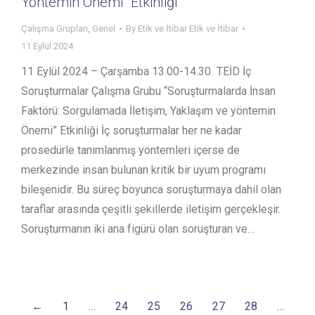
Yöntemin Önemi” Etkinliği
Çalışma Grupları
,
Genel
By
Etik ve İtibar Etik ve İtibar
11 Eylül 2024
11 Eylül 2024 – Çarşamba 13.00-14.30 TEİD İç
Soruşturmalar Çalışma Grubu “Soruşturmalarda İnsan
Faktörü: Sorgulamada İletişim, Yaklaşım ve yöntemin
Önemi” Etkinliği İç soruşturmalar her ne kadar
prosedürle tanımlanmış yöntemleri içerse de
merkezinde insan bulunan kritik bir uyum programı
bileşenidir. Bu süreç boyunca soruşturmaya dahil olan
taraflar arasında çeşitli şekillerde iletişim gerçekleşir.
Soruşturmanın iki ana figürü olan soruşturan ve…
←
1
…
24
25
26
27
28
…