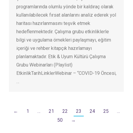
programlarında olumlu yönde bir kaldıraç olarak
kullanılabilecek fırsat alanlarını analiz ederek yol
haritası hazırlanmasını teşvik etmek
hedeflenmektedir. Çalışma grubu etkinliklerle
bilgi ve uygulama örnekleri paylaşmayı, eğitim
içeriği ve rehber kitapçık hazırlamayı
planlamaktadır. Etik & Uyum Kültürü Çalışma
Grubu Webinarları (Playlist)
EtkinlikTarihLinklerWebinar – “COVID-19 Öncesi,
…
←
1
…
21
22
23
24
25
…
50
→