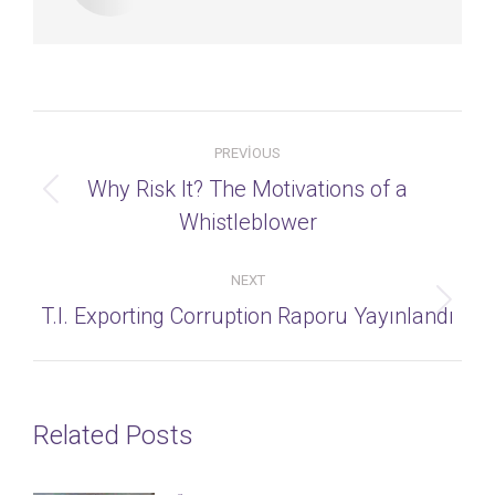
Post
PREVIOUS
navigation
Why Risk It? The Motivations of a
Previous
Whistleblower
post:
NEXT
Next
T.I. Exporting Corruption Raporu Yayınlandı
post:
Related Posts