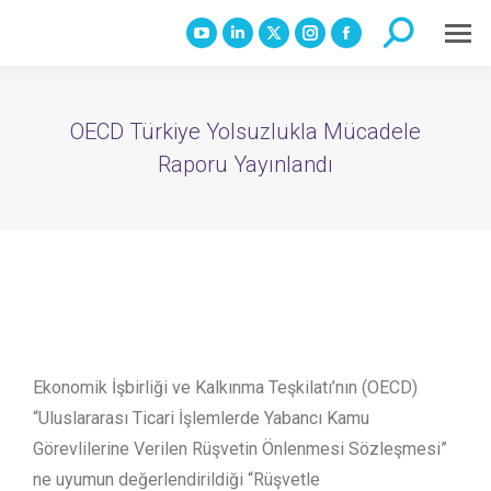
Search:
YouTube
Linkedin
X
Instagram
Facebook
page
page
page
page
page
opens
opens
opens
opens
opens
OECD Türkiye Yolsuzlukla Mücadele
in
in
in
in
in
Raporu Yayınlandı
new
new
new
new
new
window
window
window
window
window
Ekonomik İşbirliği ve Kalkınma Teşkilatı’nın (OECD)
“Uluslararası Ticari İşlemlerde Yabancı Kamu
Görevlilerine Verilen Rüşvetin Önlenmesi Sözleşmesi”
ne uyumun değerlendirildiği “Rüşvetle