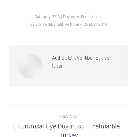
Category:
TEID | Duyuru ve Etkinlikler
By
Etik ve İtibar Etik ve İtibar
26 Ekim 2016
Author:
Etik ve İtibar Etik ve
İtibar
Post
PREVIOUS
navigation
Kurumsal Üye Duyurusu – netmarble
Previous
Turkey