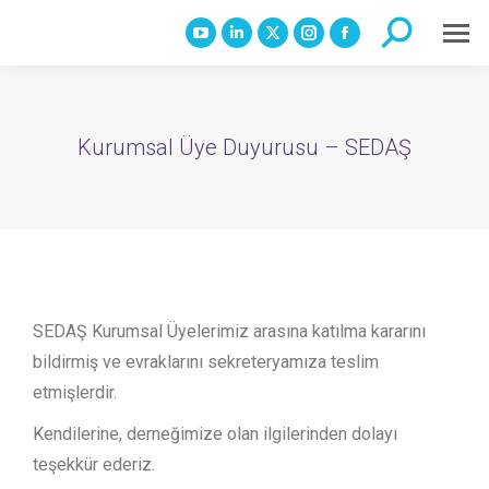
Search:
YouTube
Linkedin
X
Instagram
Facebook
page
page
page
page
page
opens
opens
opens
opens
opens
in
in
in
in
in
Kurumsal Üye Duyurusu – SEDAŞ
new
new
new
new
new
window
window
window
window
window
SEDAŞ Kurumsal Üyelerimiz arasına katılma kararını
bildirmiş ve evraklarını sekreteryamıza teslim
etmişlerdir.
Kendilerine, derneğimize olan ilgilerinden dolayı
teşekkür ederiz.