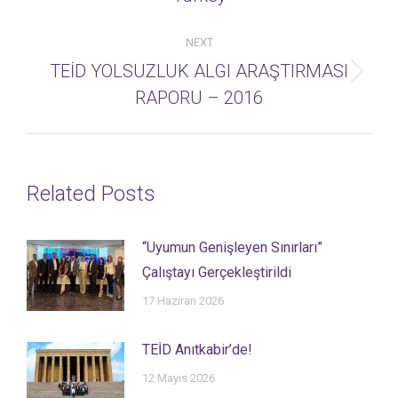
post:
NEXT
TEİD YOLSUZLUK ALGI ARAŞTIRMASI
Next
RAPORU – 2016
post:
Related Posts
“Uyumun Genişleyen Sınırları”
Çalıştayı Gerçekleştirildi
17 Haziran 2026
TEİD Anıtkabir’de!
12 Mayıs 2026