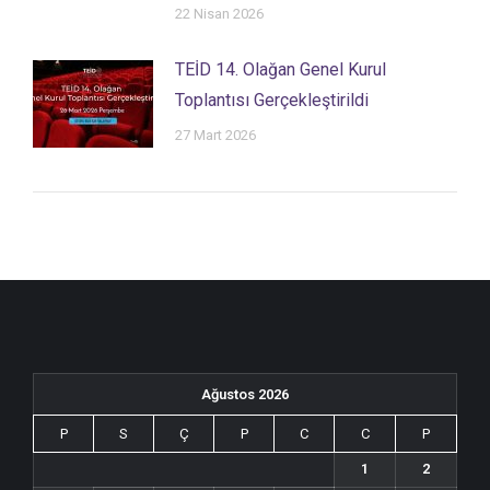
22 Nisan 2026
TEİD 14. Olağan Genel Kurul
Toplantısı Gerçekleştirildi
27 Mart 2026
Ağustos 2026
P
S
Ç
P
C
C
P
1
2