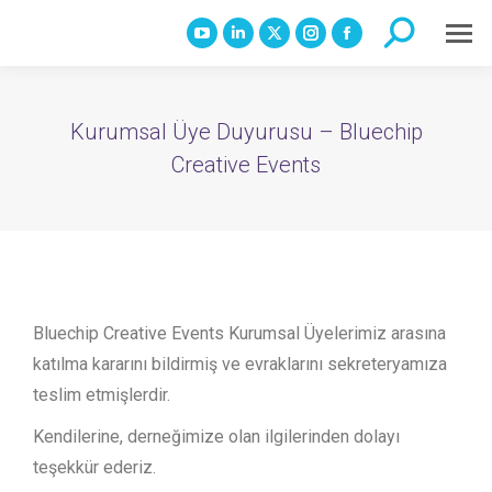
Search:
YouTube
Linkedin
X
Instagram
Facebook
page
page
page
page
page
opens
opens
opens
opens
opens
Kurumsal Üye Duyurusu – Bluechip
in
in
in
in
in
Creative Events
new
new
new
new
new
window
window
window
window
window
Bluechip Creative Events Kurumsal Üyelerimiz arasına
katılma kararını bildirmiş ve evraklarını sekreteryamıza
teslim etmişlerdir.
Kendilerine, derneğimize olan ilgilerinden dolayı
teşekkür ederiz.