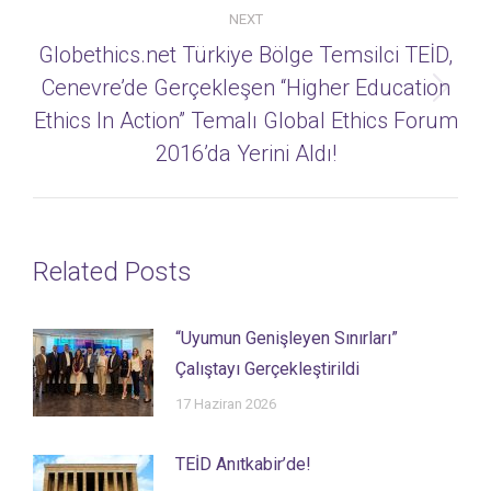
NEXT
Globethics.net Türkiye Bölge Temsilci TEİD,
Cenevre’de Gerçekleşen “Higher Education
Next
Ethics In Action” Temalı Global Ethics Forum
post:
2016’da Yerini Aldı!
Related Posts
“Uyumun Genişleyen Sınırları”
Çalıştayı Gerçekleştirildi
17 Haziran 2026
TEİD Anıtkabir’de!