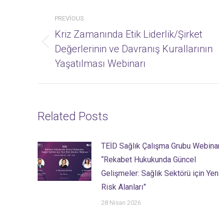
Post
PREVIOUS
navigation
Kriz Zamanında Etik Liderlik/Şirket
Previous
Değerlerinin ve Davranış Kurallarının
post:
Yaşatılması Webinarı
Related Posts
TEİD Sağlık Çalışma Grubu Webinar
“Rekabet Hukukunda Güncel
Gelişmeler: Sağlık Sektörü için Yen
Risk Alanları”
28 Nisan 2026