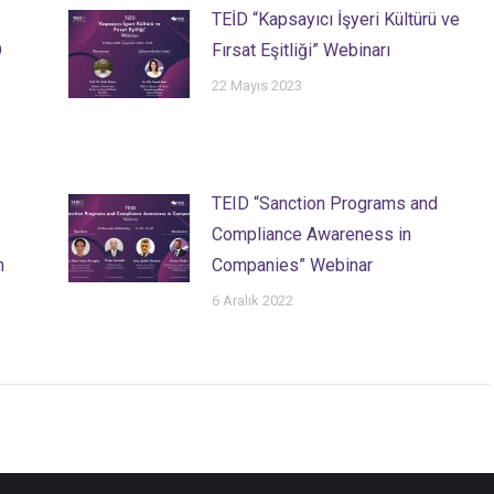
TEİD “Kapsayıcı İşyeri Kültürü ve
D
Fırsat Eşitliği” Webinarı
22 Mayıs 2023
TEID “Sanction Programs and
Compliance Awareness in
n
Companies” Webinar
6 Aralık 2022