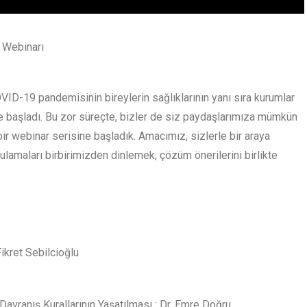
 Webinarı
VID-19 pandemisinin bireylerin sağlıklarının yanı sıra kurumlar
e başladı. Bu zor süreçte, bizler de siz paydaşlarımıza mümkün
ir webinar serisine başladık. Amacımız, sizlerle bir araya
lamaları birbirimizden dinlemek, çözüm önerilerini birlikte
ikret Sebilcioğlu
 Davranış Kurallarının Yaşatılması : Dr. Emre Doğru