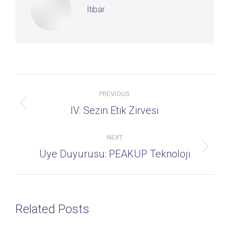
İtibar
Post
PREVIOUS
navigation
Previous
IV. Sezin Etik Zirvesi
post:
NEXT
Next
Üye Duyurusu: PEAKUP Teknoloji
post:
Related Posts