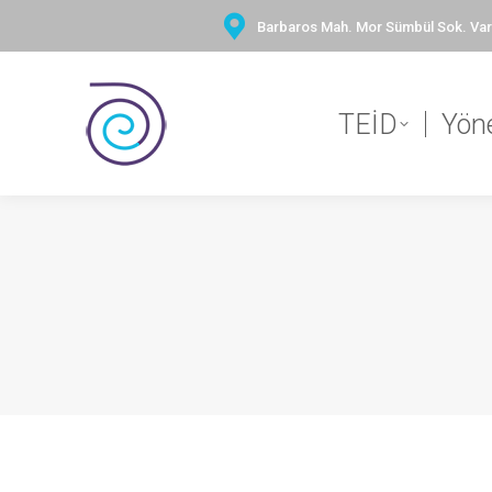
Barbaros Mah. Mor Sümbül Sok. Vary
TEİD
Yön