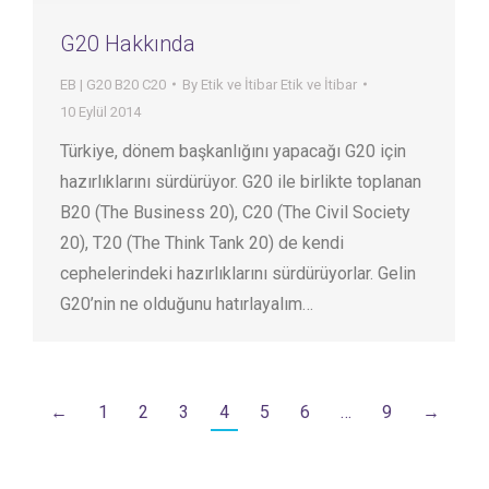
G20 Hakkında
EB | G20 B20 C20
By
Etik ve İtibar Etik ve İtibar
10 Eylül 2014
Türkiye, dönem başkanlığını yapacağı G20 için
hazırlıklarını sürdürüyor. G20 ile birlikte toplanan
B20 (The Business 20), C20 (The Civil Society
20), T20 (The Think Tank 20) de kendi
cephelerindeki hazırlıklarını sürdürüyorlar. Gelin
G20’nin ne olduğunu hatırlayalım…
←
1
2
3
4
5
6
…
9
→