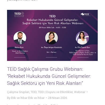
TEİD Sağlık Çalışma Grubu Webinarı:
“Rekabet Hukukunda Güncel Gelişmeler:
Sağlık Sektörü için Yeni Risk Alanları”
Çalışma Grupları
,
TEID
,
TEID | Duyuru ve Etkinlikler
,
Webinar
By
Etik ve İtibar Etik ve İtibar
28 Nisan 2026