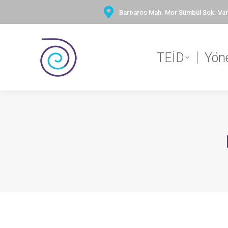
Barbaros Mah. Mor Sümbül Sok. Vary
TEİD
Yön