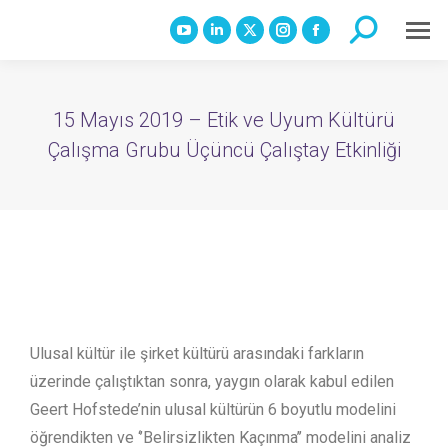
Search:
YouTube
Linkedin
X
Instagram
Facebook
page
page
page
page
page
opens
opens
opens
opens
opens
15 Mayıs 2019 – Etik ve Uyum Kültürü
in
in
in
in
in
Çalışma Grubu Üçüncü Çalıştay Etkinliği
new
new
new
new
new
window
window
window
window
window
Ulusal kültür ile şirket kültürü arasındaki farkların
üzerinde çalıştıktan sonra, yaygın olarak kabul edilen
Geert Hofstede’nin ulusal kültürün 6 boyutlu modelini
öğrendikten ve ‘’Belirsizlikten Kaçınma’’ modelini analiz