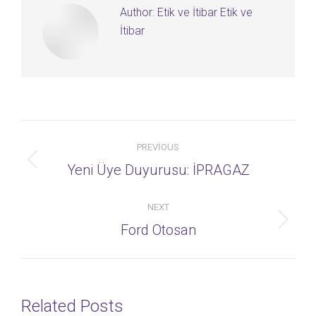
Author:
Etik ve İtibar Etik ve
İtibar
Post
PREVIOUS
navigation
Previous
Yeni Üye Duyurusu: İPRAGAZ
post:
NEXT
Next
Ford Otosan
post:
Related Posts