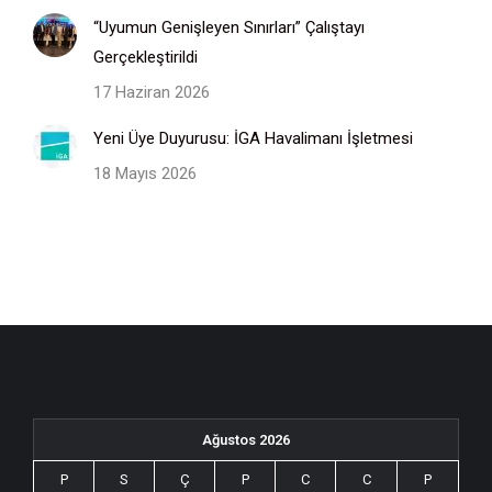
“Uyumun Genişleyen Sınırları” Çalıştayı
Gerçekleştirildi
17 Haziran 2026
Yeni Üye Duyurusu: İGA Havalimanı İşletmesi
18 Mayıs 2026
Ağustos 2026
P
S
Ç
P
C
C
P