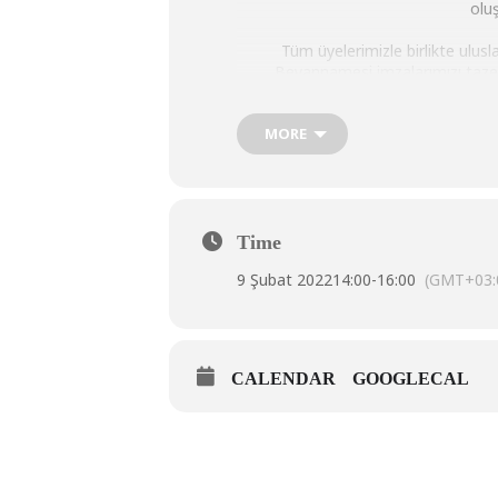
olu
Tüm üyelerimizle birlikte ulus
Beyannamesi imzalarımızı tazel
MORE
Time
9 Şubat 2022
14:00
-
16:00
(GMT+03:
CALENDAR
GOOGLECAL