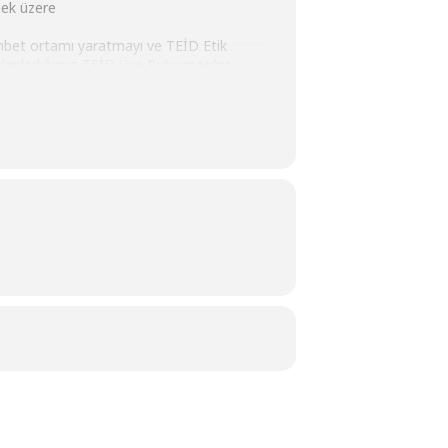
mek üzere
ohbet ortamı yaratmayı ve TEİD Etik
planladığımız TEİD Üye Buluşması’na