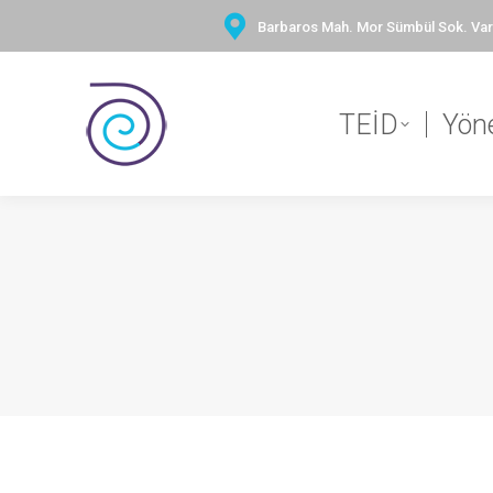
Barbaros Mah. Mor Sümbül Sok. Vary
TEİD
Yön