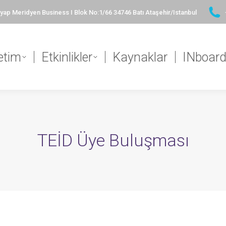
ap Meridyen Business I Blok No:1/66 34746 Batı Ataşehir/Istanbul
etim
Etkinlikler
Kaynaklar
INboar
TEİD Üye Buluşması