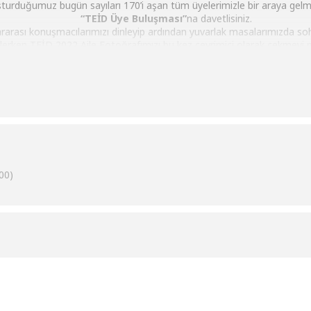
şturduğumuz bugün sayıları 170’i aşan tüm üyelerimizle bir araya gel
“TEİD Üye Buluşması”
na davetlisiniz.
lararası konuşmacılarımızı dinleyip ardından yuvarlak masalarımızda s
erken TEİD 2022 Aile Fotoğrafımızı bu kez çevrimiçi olarak çekmeyi 
katılmanızdan onur ve mutluluk duyacağız.
00)