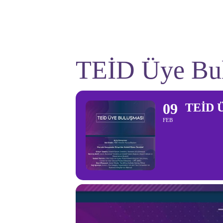
TEİD Üye Bu
09
TEİD Ü
FEB