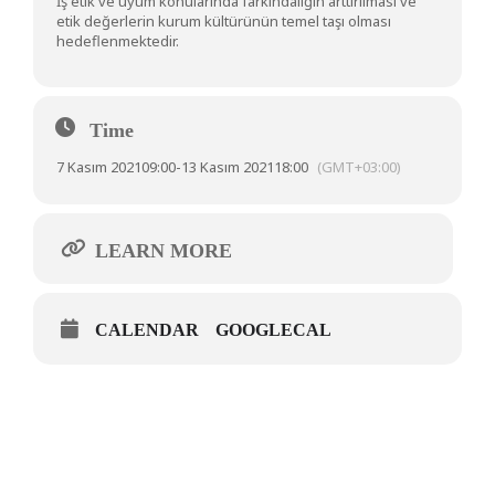
İş etik ve uyum konularında farkındalığın arttırılması ve
etik değerlerin kurum kültürünün temel taşı olması
hedeflenmektedir.
Time
7 Kasım 2021
09:00
-
13 Kasım 2021
18:00
(GMT+03:00)
LEARN MORE
CALENDAR
GOOGLECAL