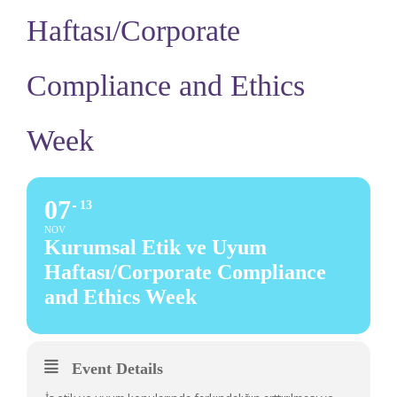
Haftası/Corporate
Compliance and Ethics
Week
07
13
NOV
Kurumsal Etik ve Uyum
Haftası/Corporate Compliance
and Ethics Week
Event Details