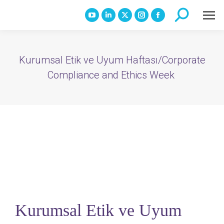
Search:
YouTube
Linkedin
X
Instagram
Facebook
page
page
page
page
page
opens
opens
opens
opens
opens
Kurumsal Etik ve Uyum Haftası/Corporate
in
in
in
in
in
Compliance and Ethics Week
new
new
new
new
new
window
window
window
window
window
Kurumsal Etik ve Uyum