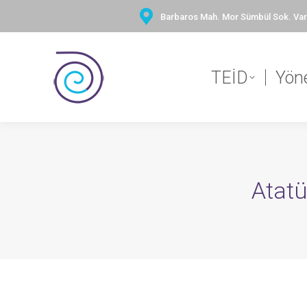
Barbaros Mah. Mor Sümbül Sok. Vary
TEİD
Yön
Atatü