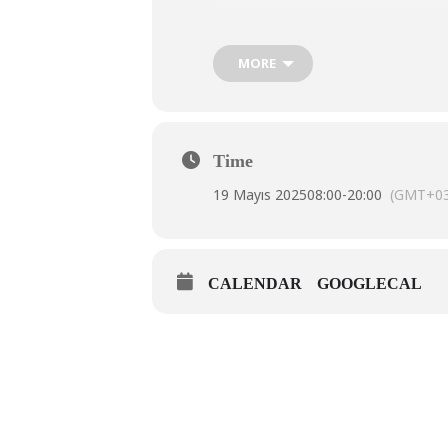
Bu bayram, gençlerin enerjisi, sporun
Anma, Gençlik ve Spor Bayramı, Türk
platform sunar.
MORE
Bu anlamlı günde, Türk gençliği, spo
olmanın gururunu yaşar. 19 Mayıs, Türk
Time
19 Mayıs 2025
08:00
-
20:00
(GMT+03
CALENDAR
GOOGLECAL