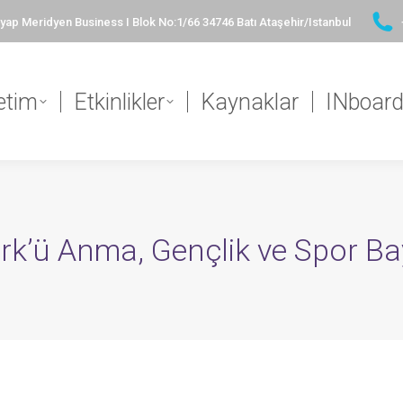
ap Meridyen Business I Blok No:1/66 34746 Batı Ataşehir/Istanbul
etim
Etkinlikler
Kaynaklar
INboar
rk’ü Anma, Gençlik ve Spor B