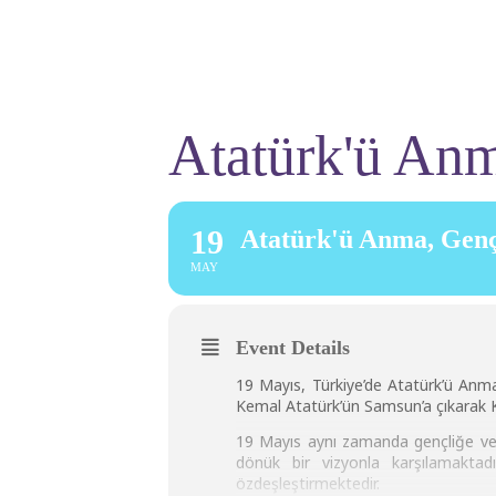
Atatürk'ü Anm
19
Atatürk'ü Anma, Genç
MAY
Event Details
19 Mayıs, Türkiye’de Atatürk’ü Anm
Kemal Atatürk’ün Samsun’a çıkarak Ku
19 Mayıs aynı zamanda gençliğe ve sp
dönük bir vizyonla karşılamaktad
özdeşleştirmektedir.