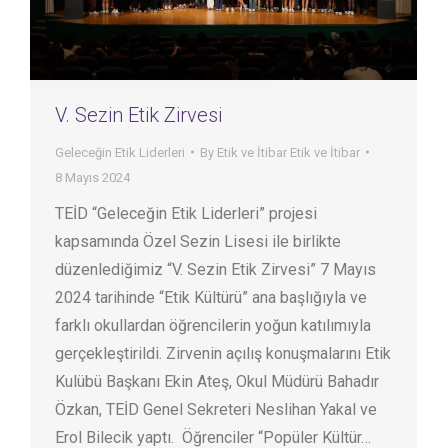
V. Sezin Etik Zirvesi
Geleceğin Etik Liderleri
By
Etik ve İtibar Etik ve İtibar
8 Mayıs 2024
TEİD “Geleceğin Etik Liderleri” projesi
kapsamında Özel Sezin Lisesi ile birlikte
düzenlediğimiz “V. Sezin Etik Zirvesi” 7 Mayıs
2024 tarihinde “Etik Kültürü” ana başlığıyla ve
farklı okullardan öğrencilerin yoğun katılımıyla
gerçekleştirildi. Zirvenin açılış konuşmalarını Etik
Kulübü Başkanı Ekin Ateş, Okul Müdürü Bahadır
Özkan, TEİD Genel Sekreteri Neslihan Yakal ve
Erol Bilecik yaptı. Öğrenciler “Popüler Kültür…