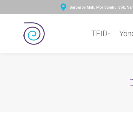
Barbaros Mah. Mor Sümbül Sok. Vary
TEİD
Yön