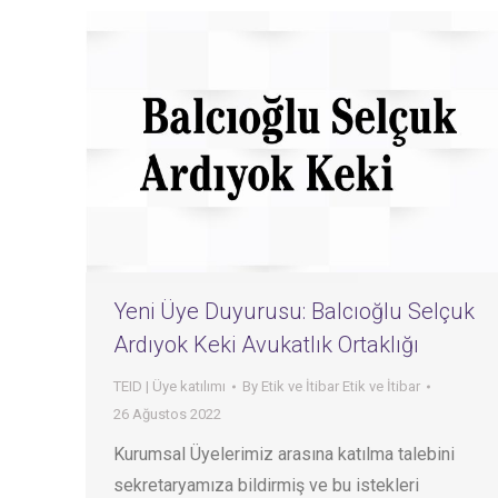
Yeni Üye Duyurusu: Balcıoğlu Selçuk
Ardıyok Keki Avukatlık Ortaklığı
TEID | Üye katılımı
By
Etik ve İtibar Etik ve İtibar
26 Ağustos 2022
Kurumsal Üyelerimiz arasına katılma talebini
sekretaryamıza bildirmiş ve bu istekleri