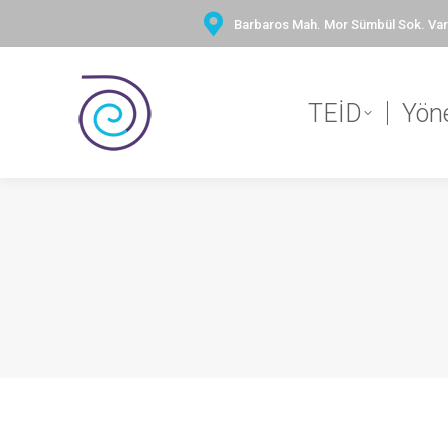
Barbaros Mah. Mor Sümbül Sok. Vary
TEİD
Yön