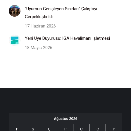
“Uyumun Genişleyen Sınırları” Çalıştayı
Gerçekleştirildi
17 Haziran 2026
Yeni Üye Duyurusu: İGA Havalimanı İşletmesi
18 Mayıs 2026
Ağustos 2026
P
S
Ç
P
C
C
P