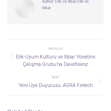
Author:
Etik ve İtibar Etik ve
İtibar
Post
PREVIOUS
navigation
Etik-Uyum Kültürü ve İtibar Yönetimi
Previous
Çalışma Grubu’na Davetlisiniz
post:
NEXT
Next
Yeni Üye Duyurusu: AGRA Fintech
post: