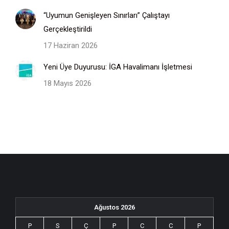
“Uyumun Genişleyen Sınırları” Çalıştayı
Gerçekleştirildi
17 Haziran 2026
Yeni Üye Duyurusu: İGA Havalimanı İşletmesi
18 Mayıs 2026
Ağustos 2026
P
S
Ç
P
C
C
P