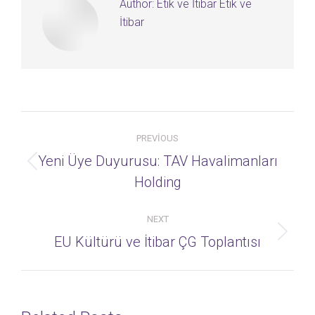
Author:
Etik ve İtibar Etik ve
İtibar
Post
PREVIOUS
navigation
Yeni Üye Duyurusu: TAV Havalimanları
Previous
Holding
post:
NEXT
Next
EU Kültürü ve İtibar ÇG Toplantısı
post: