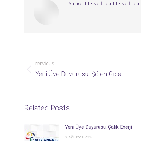
Author:
Etik ve İtibar Etik ve İtibar
Post
PREVIOUS
navigation
Previous
Yeni Üye Duyurusu: Şölen Gıda
post:
Related Posts
Yeni Üye Duyurusu: Çalık Enerji
3 Ağustos 2026