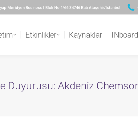
ap Meridyen Business I Blok No:1/66 34746 Batı Ataşehir/Istanbul
etim
Etkinlikler
Kaynaklar
INboar
ye Duyurusu: Akdeniz Chemso