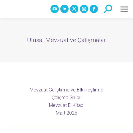
Search:
YouTube
Linkedin
X
Instagram
Facebook
page
page
page
page
page
opens
opens
opens
opens
opens
in
in
in
in
in
Ulusal Mevzuat ve Çalışmalar
new
new
new
new
new
window
window
window
window
window
Mevzuat Geliştirme ve Etkinleştirme
Çalışma Grubu
Mevzuat El Kitabı
Mart 2025