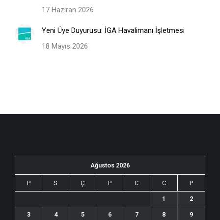
17 Haziran 2026
Yeni Üye Duyurusu: İGA Havalimanı İşletmesi
18 Mayıs 2026
Ağustos 2026
P
S
Ç
P
C
C
P
1
2
3
4
5
6
7
8
9