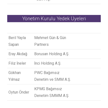
Yönetim Kurulu Yedek Üyeleri
Beril Yayla
Mehmet Gün & Gün
Sapan
Partners
Eray Akdağ
Borusan Holding A.Ş.
Filiz İneler
İnci Holding A.Ş.
Gökhan
PWC Bağımsız
Yılmaz
Denetim ve SMM A.Ş.
KPMG Bağımsız
Oytun Önder
Denetim SMMM A.Ş.