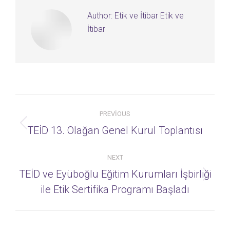
Author:
Etik ve İtibar Etik ve
İtibar
Post
PREVIOUS
navigation
Previous
TEİD 13. Olağan Genel Kurul Toplantısı
post:
NEXT
TEİD ve Eyüboğlu Eğitim Kurumları İşbirliği
Next
ile Etik Sertifika Programı Başladı
post: