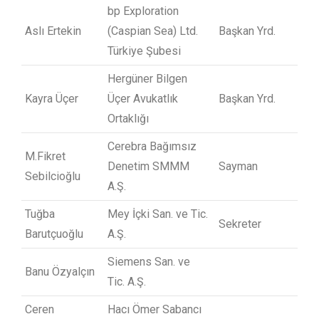
bp Exploration
Aslı Ertekin
(Caspian Sea) Ltd.
Başkan Yrd.
Türkiye Şubesi
Hergüner Bilgen
Kayra Üçer
Üçer Avukatlık
Başkan Yrd.
Ortaklığı
Cerebra Bağımsız
M.Fikret
Denetim SMMM
Sayman
Sebilcioğlu
A.Ş.
Tuğba
Mey İçki San. ve Tic.
Sekreter
Barutçuoğlu
A.Ş.
Siemens San. ve
Banu Özyalçın
Tic. A.Ş.
Ceren
Hacı Ömer Sabancı