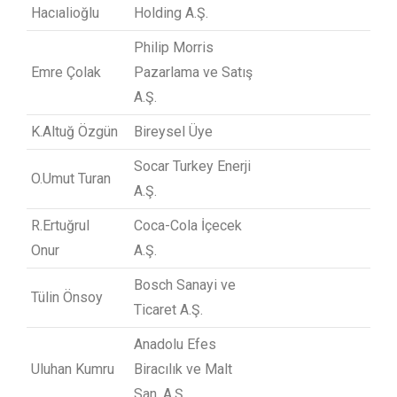
Hacıalioğlu
Holding A.Ş.
Philip Morris
Emre Çolak
Pazarlama ve Satış
A.Ş.
K.Altuğ Özgün
Bireysel Üye
Socar Turkey Enerji
O.Umut Turan
A.Ş.
R.Ertuğrul
Coca-Cola İçecek
Onur
A.Ş.
Bosch Sanayi ve
Tülin Önsoy
Ticaret A.Ş.
Anadolu Efes
Uluhan Kumru
Biracılık ve Malt
San. A.Ş.