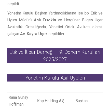
seçildi.
Yönetim Kurulu Başkan Yardımcılıklarına ise bp Etik ve
Uyum Müdürü
Aslı Ertekin
ve Hergüner Bilgen Üçer
Avukatlık Ortaklığında, Yönetici Ortak Avukatı olarak
çalışan
Av. Kayra Üçer
seçildiler.
Etik ve İtibar Derneği – 9. Dönem Kurulları
2025/2027
Yönetim Kurulu Asıl Üyeleri
Rana Günay
Koç Holding A.Ş.
Başkan
Hoffman