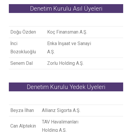
Denetim Kurulu Asıl Üyeleri
Doğu Özden
Koç Finansman A.Ş.
İnci
Enka İnşaat ve Sanayi
Bozokluoğlu
A.Ş.
Senem Dal
Zorlu Holding A.Ş.
Denetim Kurulu Yedek Üyeleri
Beyza İlhan
Allianz Sigorta A.Ş.
TAV Havalimanları
Can Alptekin
Holding A.Ş.