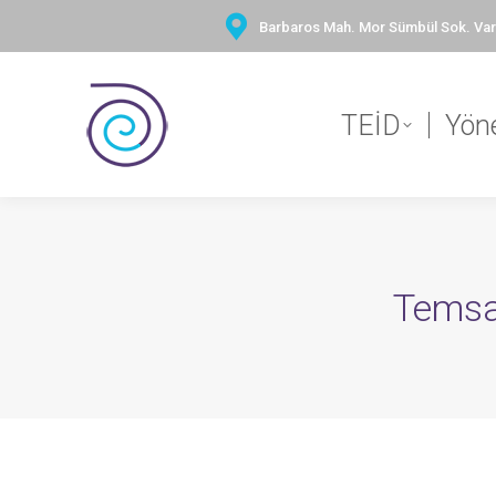
Barbaros Mah. Mor Sümbül Sok. Vary
TEİD
Yön
Temsa