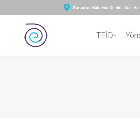
Barbaros Mah. Mor Sümbül Sok. Vary
TEİD
Yön