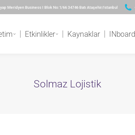
ap Meridyen Business I Blok No:1/66 34746 Batı Ataşehir/Istanbul
etim
Etkinlikler
Kaynaklar
INboar
Solmaz Lojistik