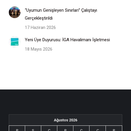
“Uyumun Genişleyen Sınırları” Çalıştayı
Gerçekleştirildi
17 Haziran 2026
Yeni Üye Duyurusu: İGA Havalimanı İşletmesi
18 Mayıs 2026
Ağustos 2026
P
S
Ç
P
C
C
P