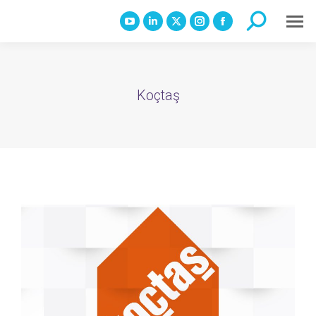
Search:
YouTube
Linkedin
X
Instagram
Facebook
page
page
page
page
page
opens
opens
opens
opens
opens
in
in
in
in
in
Koçtaş
new
new
new
new
new
window
window
window
window
window