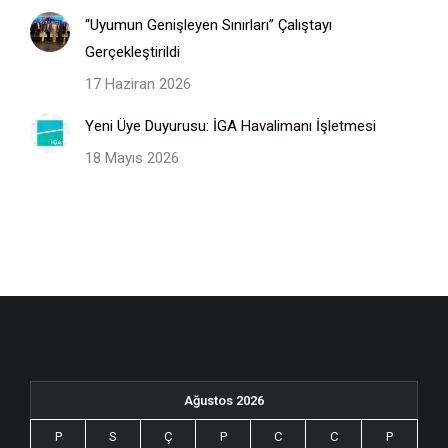
“Uyumun Genişleyen Sınırları” Çalıştayı
Gerçekleştirildi
17 Haziran 2026
Yeni Üye Duyurusu: İGA Havalimanı İşletmesi
18 Mayıs 2026
Ağustos 2026
P
S
Ç
P
C
C
P