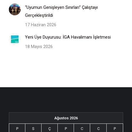
“Uyumun Genişleyen Sınırları” Çalıştayı
Gerçekleştirildi
17 Haziran 2026
Yeni Üye Duyurusu: İGA Havalimanı İşletmesi
18 Mayıs 2026
Ağustos 2026
P
S
Ç
P
C
C
P