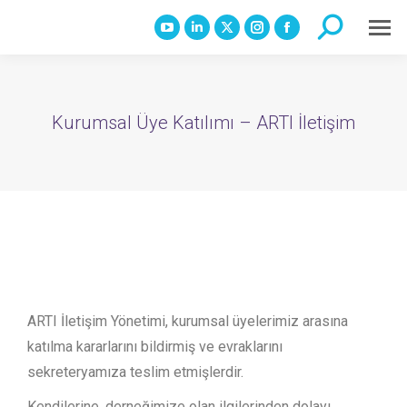
Search:
YouTube
Linkedin
X
Instagram
Facebook
page
page
page
page
page
opens
opens
opens
opens
opens
in
in
in
in
in
Kurumsal Üye Katılımı – ARTI İletişim
new
new
new
new
new
window
window
window
window
window
ARTI İletişim Yönetimi, kurumsal üyelerimiz arasına
katılma kararlarını bildirmiş ve evraklarını
sekreteryamıza teslim etmişlerdir.
Kendilerine, derneğimize olan ilgilerinden dolayı