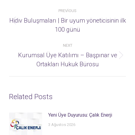
Post
PREVIOUS
navigation
Hidiv Buluşmaları | Bir uyum yöneticisinin ilk
Previous
100 günü
post:
NEXT
Kurumsal Üye Katılımı – Başpınar ve
Next
Ortakları Hukuk Bürosu
post:
Related Posts
Yeni Üye Duyurusu: Çalık Enerji
3 Ağustos 2026