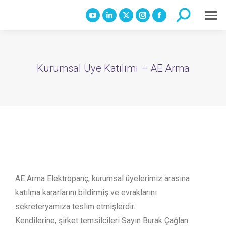
Search:
YouTube
Linkedin
X
Instagram
Facebook
page
page
page
page
page
opens
opens
opens
opens
opens
in
in
in
in
in
Kurumsal Üye Katılımı – AE Arma
new
new
new
new
new
window
window
window
window
window
AE Arma Elektropanç, kurumsal üyelerimiz arasına
katılma kararlarını bildirmiş ve evraklarını
sekreteryamıza teslim etmişlerdir.
Kendilerine, şirket temsilcileri Sayın Burak Çağlan