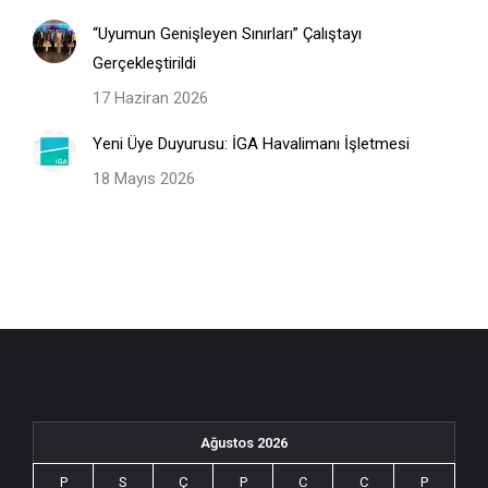
“Uyumun Genişleyen Sınırları” Çalıştayı
Gerçekleştirildi
17 Haziran 2026
Yeni Üye Duyurusu: İGA Havalimanı İşletmesi
18 Mayıs 2026
Ağustos 2026
P
S
Ç
P
C
C
P