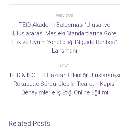
Post
PREVIOUS
navigation
TEİD Akademi Buluşması “Ulusal ve
Uluslararası Mesleki Standartlarına Göre
Previous
Etik ve Uyum Yöneticiliği INguide Rehberi”
post:
Lansmanı
NEXT
TEİD & ISO – 8 Haziran Etkinliği: Uluslararası
Next
Rekabette Sürdürülebilir Ticaretin Kapısı
post:
Deneyimlerle İş Etiği Online Eğitimi
Related Posts