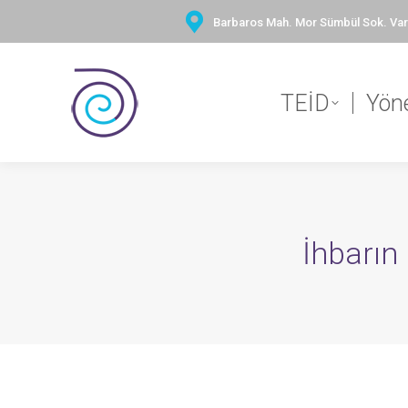
Barbaros Mah. Mor Sümbül Sok. Vary
TEİD
Yön
İhbarın