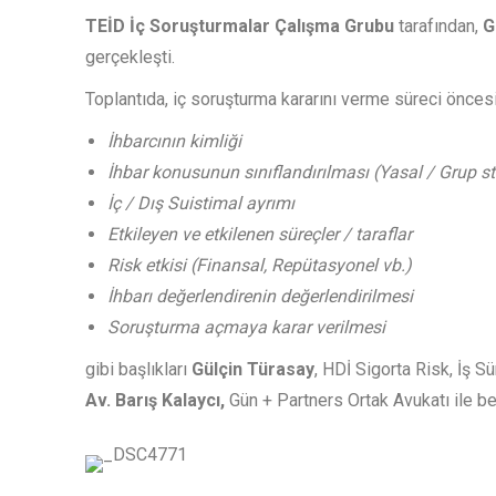
TEİD İç Soruşturmalar Çalışma Grubu
tarafından,
G
gerçekleşti.
Toplantıda, iç soruşturma kararını verme süreci önce
İhbarcının kimliği
İhbar konusunun sınıflandırılması (Yasal / Grup st
İç / Dış Suistimal ayrımı
Etkileyen ve etkilenen süreçler / taraflar
Risk etkisi (Finansal, Repütasyonel vb.)
İhbarı değerlendirenin değerlendirilmesi
Soruşturma açmaya karar verilmesi
gibi başlıkları
Gülçin Türasay
, HDİ Sigorta Risk, İş S
Av. Barış Kalaycı,
Gün + Partners Ortak Avukatı ile be