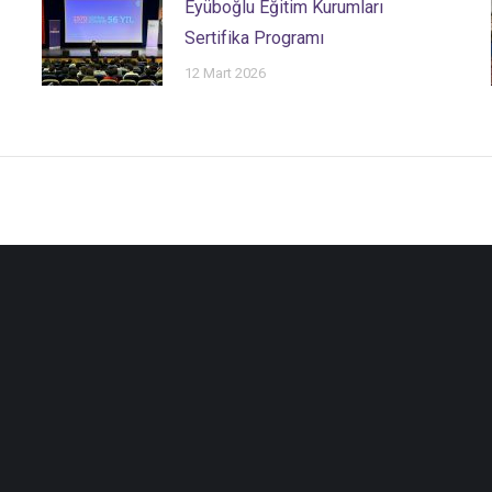
Eyüboğlu Eğitim Kurumları
Sertifika Programı
12 Mart 2026