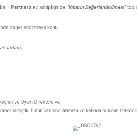
ün + Partners
ev sahipliğinde
“İhbarın Değerlendirilmesi”
topl
sinde değerlendirmeye konu;
andartları)
üreçleri ve Uyum Direktörü ve
raber tartıştık. Bütün katılımcılarımıza ve katkıda bulunan herkes