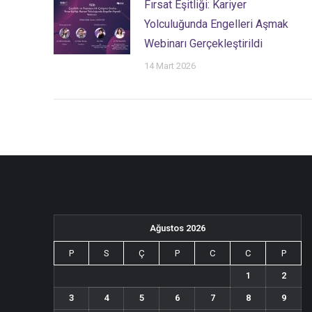
Fırsat Eşitliği: Kariyer
Yolculuğunda Engelleri Aşmak
Webinarı Gerçekleştirildi
14 Mart 2026
Ağustos 2026
P
S
Ç
P
C
C
P
1
2
3
4
5
6
7
8
9