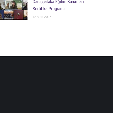
Darüşşafaka Eğitim Kurumları
Sertifika Programı
12 Mart 2026