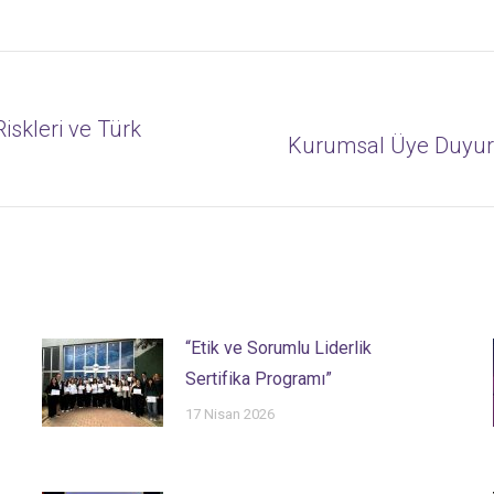
iskleri ve Türk
Next
Kurumsal Üye Duyuru
post:
“Etik ve Sorumlu Liderlik
Sertifika Programı”
17 Nisan 2026