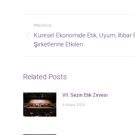
Post
PREVIOUS
navigation
Küresel Ekonomide Etik, Uyum, İtibar R
Previous
Şirketlerine Etkileri
post:
Related Posts
VII. Sezin Etik Zirvesi
6 Mayıs 2026