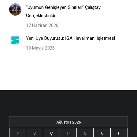
“Uyumun Genişleyen Sınırları” Çalıştayı
Gerçekleştirildi
17 Haziran 2026
Yeni Üye Duyurusu: İGA Havalimanı İşletmesi
18 Mayıs 2026
Ağustos 2026
P
S
Ç
P
C
C
P