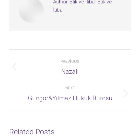
Author:
Etik ve İtibar Etik ve
İtibar
Post
PREVIOUS
navigation
Previous
Nazalı
post:
NEXT
Next
Güngör&Yılmaz Hukuk Bürosu
post:
Related Posts