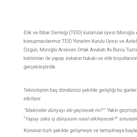
Etik ve İtibar Derneği (TEİD) kurumsal üyesi Moroğlu A
konuşmacılarımız TEİD Yönetim Kurulu Üyesi ve Astel
Özgün, Moroğlu Arseven Ortak Avukatı Av.Burcu Tuzcu
katılımları ile yapay zekanın hukuki ve etik boyutların
gerçekleştirdik.
Teknolojinin baş döndürücü şekilde geliştiği bu günle
etkiliyor.
“Makineler dünyayı ele geçirecek mi?”
Yakın geçmişte
“
Yapay zeka iş dünyasını nasıl etkileyecek?
” sorusunu
Konunun hızlı şekilde gelişmeye ve tartışılmaya başla