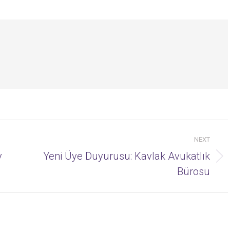
NEXT
y
Yeni Üye Duyurusu: Kavlak Avukatlık
Next
Bürosu
post: