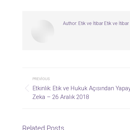
Author:
Etik ve İtibar Etik ve İtibar
Post
PREVIOUS
navigation
Etkinlik: Etik ve Hukuk Açısından Yapa
Previous
Zeka – 26 Aralık 2018
post:
Related Posts