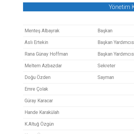
Yönetim K
Menteş Albayrak
Başkan
Aslı Ertekin
Başkan Yardımcıs
Rana Günay Hoffman
Başkan Yardımcıs
Meltem Azbazdar
Sekreter
Doğu Özden
Sayman
Emre Çolak
Güray Karacar
Hande Karakülah
K.Altuğ Özgün