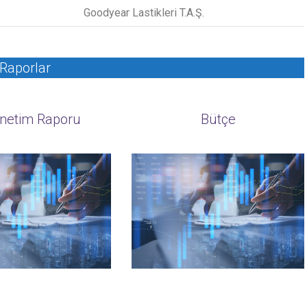
Goodyear Lastikleri T.A.Ş.
Raporlar
enetim Raporu
Bütçe