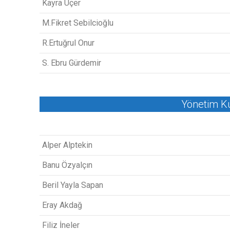
Kayra Üçer
M.Fikret Sebilcioğlu
R.Ertuğrul Onur
S. Ebru Gürdemir
Yönetim Ku
Alper Alptekin
Banu Özyalçın
Beril Yayla Sapan
Eray Akdağ
Filiz İneler