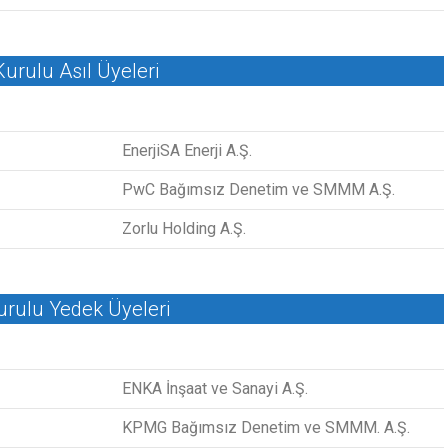
urulu Asıl Üyeleri
EnerjiSA Enerji A.Ş.
PwC Bağımsız Denetim ve SMMM A.Ş.
Zorlu Holding A.Ş.
rulu Yedek Üyeleri
ENKA İnşaat ve Sanayi A.Ş.
KPMG Bağımsız Denetim ve SMMM. A.Ş.