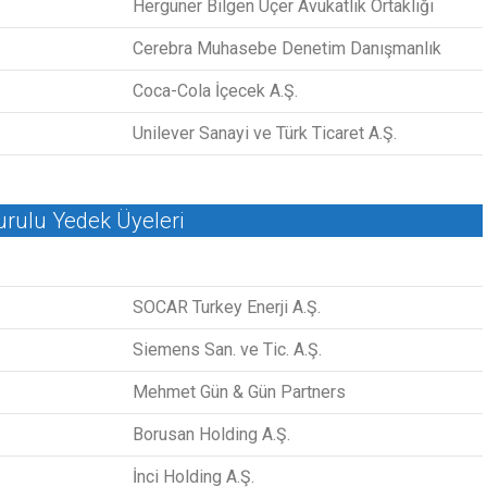
Hergüner Bilgen Üçer Avukatlık Ortaklığı
Cerebra Muhasebe Denetim Danışmanlık
Coca-Cola İçecek A.Ş.
Unilever Sanayi ve Türk Ticaret A.Ş.
rulu Yedek Üyeleri
SOCAR Turkey Enerji A.Ş.
Siemens San. ve Tic. A.Ş.
Mehmet Gün & Gün Partners
Borusan Holding A.Ş.
İnci Holding A.Ş.