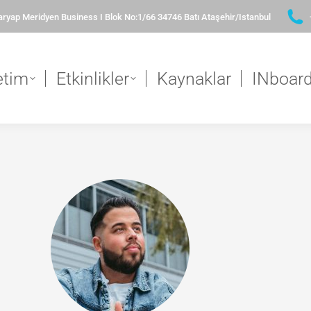
yap Meridyen Business I Blok No:1/66 34746 Batı Ataşehir/Istanbul
etim
Etkinlikler
Kaynaklar
INboar