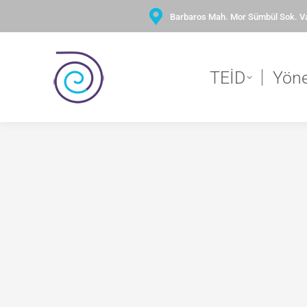
Barbaros Mah. Mor Sümbül Sok. Var
TEİD
Yön