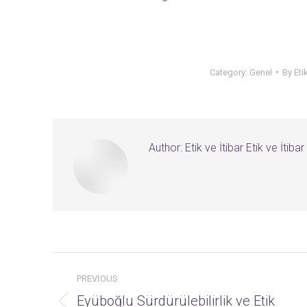
Category:
Genel
By
Eti
Author:
Etik ve İtibar Etik ve İtibar
Post
PREVIOUS
navigation
Eyüboğlu Sürdürülebilirlik ve Etik