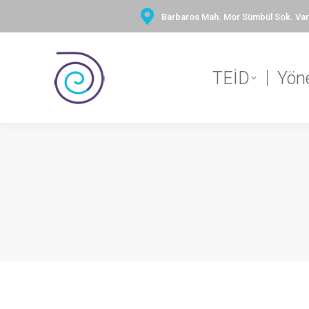
Barbaros Mah. Mor Sümbül Sok. Vary
TEİD
Yön