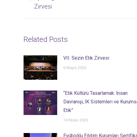
Previous
Zirvesi
post:
Related Posts
VII. Sezin Etik Zirvesi
6 Mayıs 2026
“Etik Kültürü Tasarlamak: İnsan
Davranışı, İK Sistemleri ve Kurums
Etik”
14 Nisan 2026
Eyüboğlu Eğitim Kurumları Sertifik