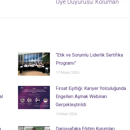
Next
Üye Duyurusu: Koluman
post:
“Etik ve Sorumlu Liderlik Sertifika
Programı”
17 Nisan 2026
Fırsat Eşitliği: Kariyer Yolculuğunda
al
Engelleri Aşmak Webinarı
Gerçekleştirildi
14 Mart 2026
a
Darüşşafaka Eğitim Kurumları