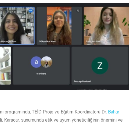
 programında, TEİD Proje ve Eğitim Koordinatörü Dr.
Bahar
rdi. Karacar, sunumunda etik ve uyum yöneticiliğinin önemini ve