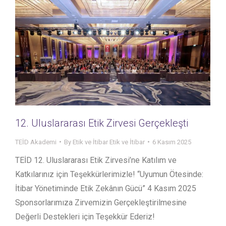
12.⁠ ⁠Uluslararası Etik Zirvesi Gerçekleşti
TEİD Akademi
By
Etik ve İtibar Etik ve İtibar
6 Kasım 2025
TEİD 12. Uluslararası Etik Zirvesi’ne Katılım ve
Katkılarınız için Teşekkürlerimizle! “Uyumun Ötesinde:
İtibar Yönetiminde Etik Zekânın Gücü” 4 Kasım 2025
Sponsorlarımıza Zirvemizin Gerçekleştirilmesine
Değerli Destekleri için Teşekkür Ederiz!