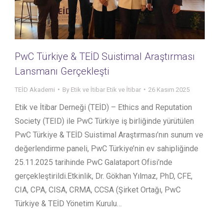
PwC Türkiye & TEİD Suistimal Araştırması
Lansmanı Gerçekleşti
TEİD Akademi
By
Etik ve İtibar Etik ve İtibar
26 Kasım 2025
Etik ve İtibar Derneği (TEİD) – Ethics and Reputation
Society (TEID) ile PwC Türkiye iş birliğinde yürütülen
PwC Türkiye & TEİD Suistimal Araştırması’nın sunum ve
değerlendirme paneli, PwC Türkiye’nin ev sahipliğinde
25.11.2025 tarihinde PwC Galataport Ofisi’nde
gerçekleştirildi.Etkinlik, Dr. Gökhan Yılmaz, PhD, CFE,
CIA, CPA, CISA, CRMA, CCSA (Şirket Ortağı, PwC
Türkiye & TEİD Yönetim Kurulu…